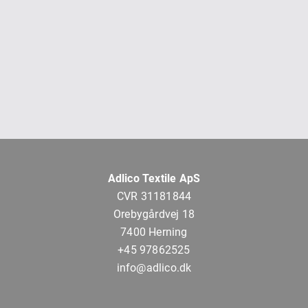
Adlico Textile ApS
CVR 31181844
Orebygårdvej 18
7400 Herning
+45 97862525
info@adlico.dk