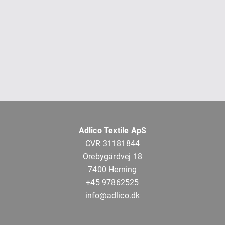
Adlico Textile ApS
CVR 31181844
Orebygårdvej 18
7400 Herning
+45 97862525
info@adlico.dk