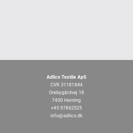
Adlico Textile ApS
CVR 31181844
Orebygårdvej 18
7400 Herning
+45 97862525
info@adlico.dk