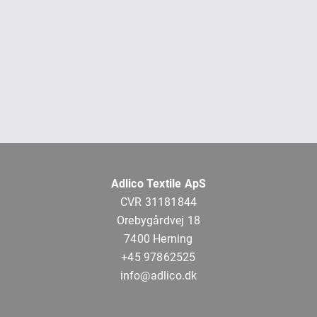
Adlico Textile ApS
CVR 31181844
Orebygårdvej 18
7400 Herning
+45 97862525
info@adlico.dk