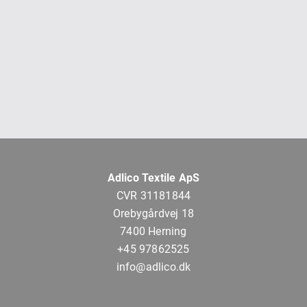
Adlico Textile ApS
CVR 31181844
Orebygårdvej 18
7400 Herning
+45 97862525
info@adlico.dk