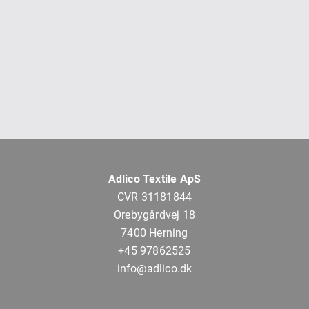
Adlico Textile ApS
CVR 31181844
Orebygårdvej 18
7400 Herning
+45 97862525
info@adlico.dk