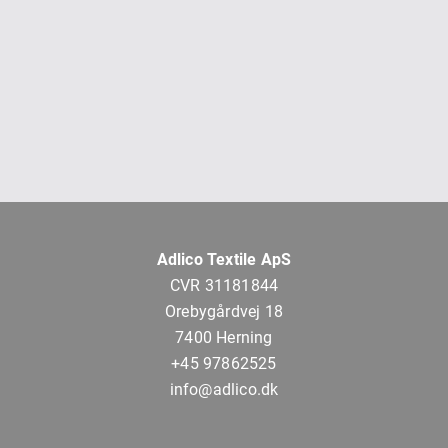
Adlico Textile ApS
CVR 31181844
Orebygårdvej 18
7400 Herning
+45 97862525
info@adlico.dk