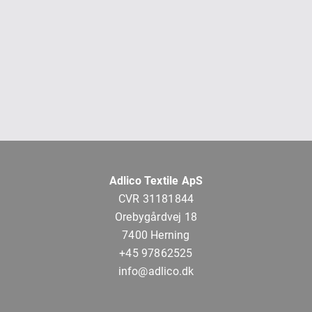
Adlico Textile ApS
CVR 31181844
Orebygårdvej 18
7400 Herning
+45 97862525
info@adlico.dk