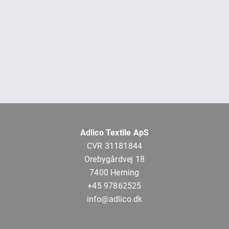
Adlico Textile ApS
CVR 31181844
Orebygårdvej 18
7400 Herning
+45 97862525
info@adlico.dk