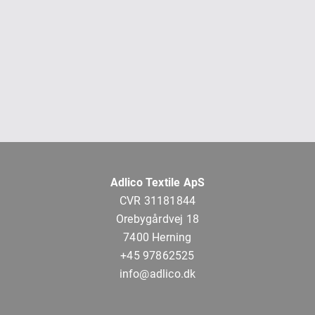
Adlico Textile ApS
CVR 31181844
Orebygårdvej 18
7400 Herning
+45 97862525
info@adlico.dk