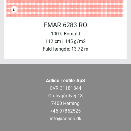
FMAR 6283 RO
100% Bomuld
112 cm | 145 g/m2
Fuld længde: 13,72 m
Adlico Textile ApS
CVR 31181844
Orebygårdvej 18
7400 Herning
+45 97862525
info@adlico.dk