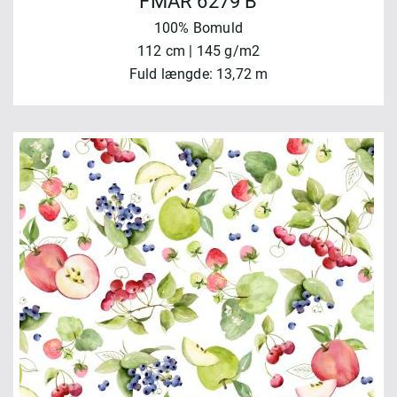
FMAR 6279 B
100% Bomuld
112 cm | 145 g/m2
Fuld længde: 13,72 m