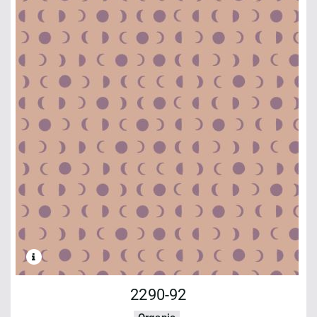
2290-92