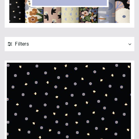
Filters