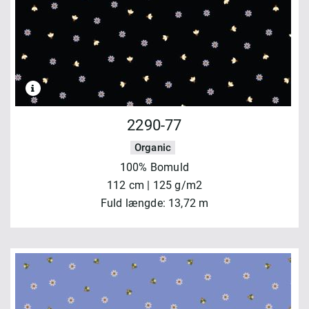
2290-77
Organic
100% Bomuld
112 cm | 125 g/m2
Fuld længde: 13,72 m