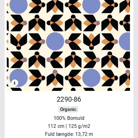
2290-86
Organic
100% Bomuld
112 cm | 125 g/m2
Fuld længde: 13,72 m