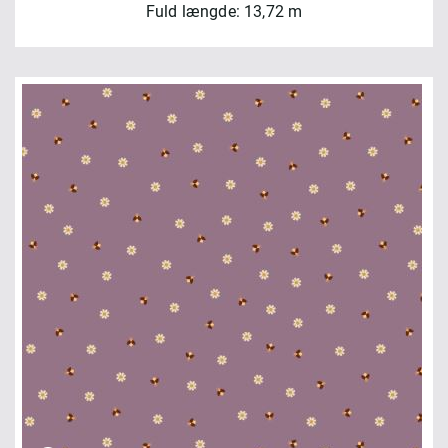
Fuld længde: 13,72 m