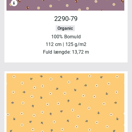
2290-79
Organic
100% Bomuld
112 cm | 125 g/m2
Fuld længde: 13,72 m