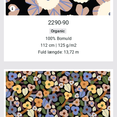
2290-90
Organic
100% Bomuld
112 cm | 125 g/m2
Fuld længde: 13,72 m