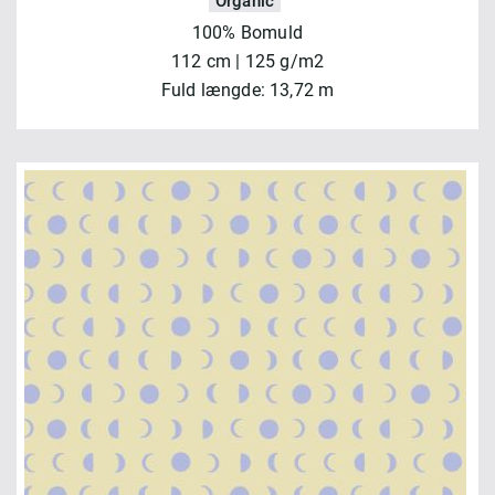
Organic
100% Bomuld
112 cm | 125 g/m2
Fuld længde: 13,72 m