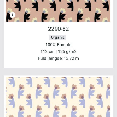
2290-82
Organic
100% Bomuld
112 cm | 125 g/m2
Fuld længde: 13,72 m