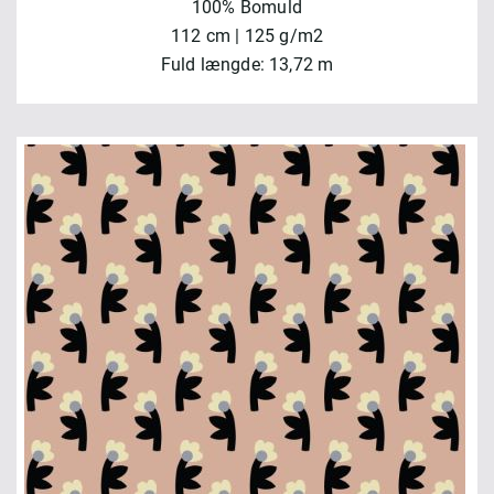
100% Bomuld
112 cm | 125 g/m2
Fuld længde: 13,72 m