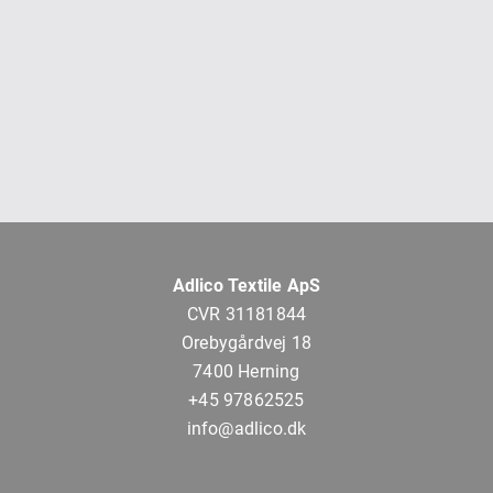
Adlico Textile ApS
CVR 31181844
Orebygårdvej 18
7400 Herning
+45 97862525
info@adlico.dk