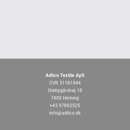
Adlico Textile ApS
CVR 31181844
Orebygårdvej 18
7400 Herning
+45 97862525
info@adlico.dk