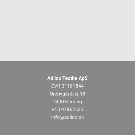
Adlico Textile ApS
CVR 31181844
Orebygårdvej 18
7400 Herning
+45 97862525
info@adlico.dk