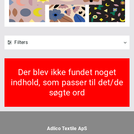
Filters
Der blev ikke fundet noget
indhold, som passer til det/de
søgte ord
Adlico Textile ApS