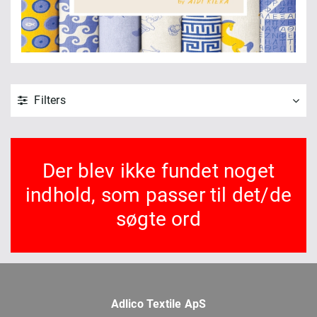
Filters
Der blev ikke fundet noget
indhold, som passer til det/de
søgte ord
Adlico Textile ApS