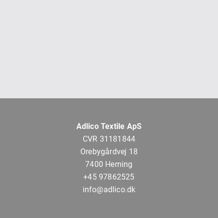
Adlico Textile ApS
CVR 31181844
Orebygårdvej 18
7400 Herning
+45 97862525
info@adlico.dk