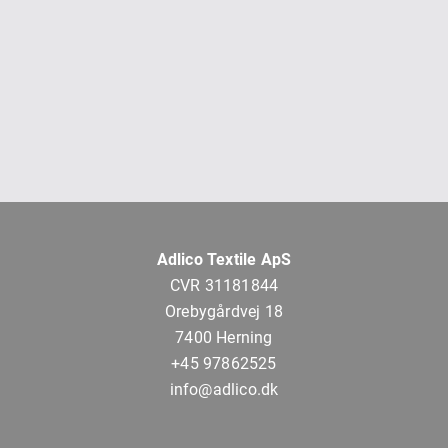
Adlico Textile ApS
CVR 31181844
Orebygårdvej 18
7400 Herning
+45 97862525
info@adlico.dk