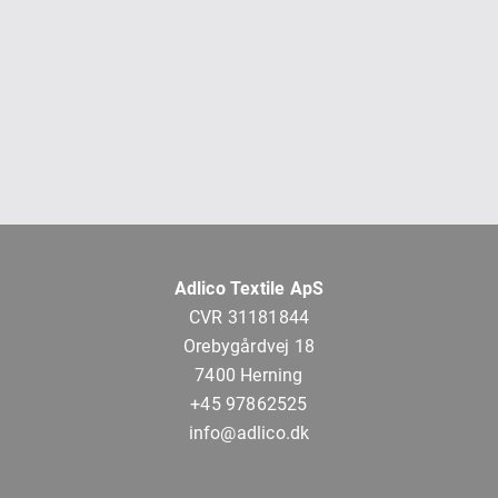
Adlico Textile ApS
CVR 31181844
Orebygårdvej 18
7400 Herning
+45 97862525
info@adlico.dk