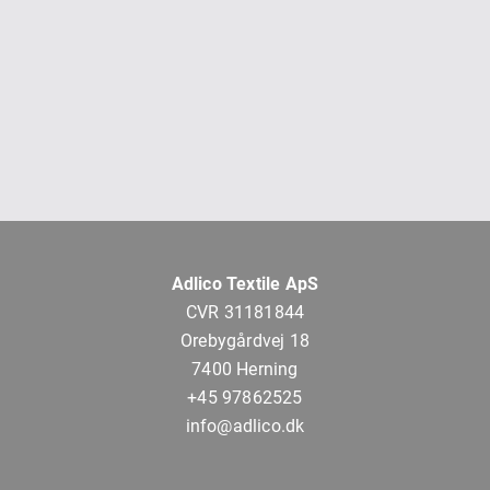
Adlico Textile ApS
CVR 31181844
Orebygårdvej 18
7400 Herning
+45 97862525
info@adlico.dk