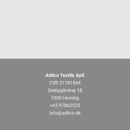
Adlico Textile ApS
CVR 31181844
Orebygårdvej 18
7400 Herning
+45 97862525
info@adlico.dk