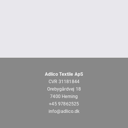
Adlico Textile ApS
CVR 31181844
Orebygårdvej 18
7400 Herning
+45 97862525
info@adlico.dk