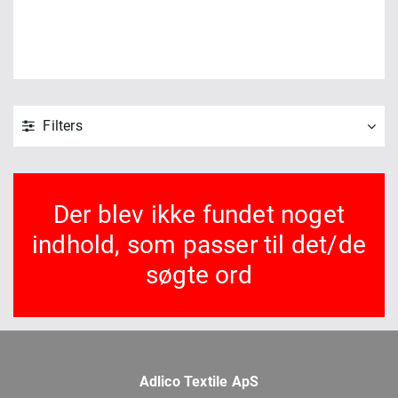
Filters
Der blev ikke fundet noget
indhold, som passer til det/de
søgte ord
Adlico Textile ApS