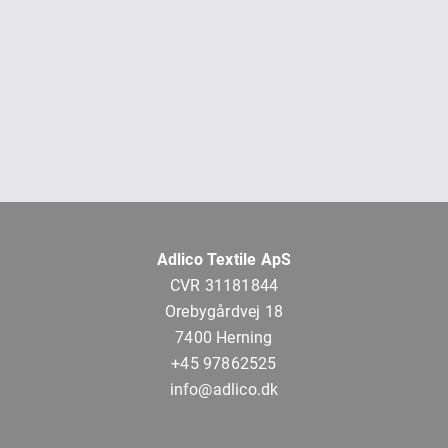
Adlico Textile ApS
CVR 31181844
Orebygårdvej 18
7400 Herning
+45 97862525
info@adlico.dk