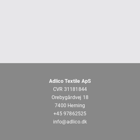
Adlico Textile ApS
CVR 31181844
Orebygårdvej 18
7400 Herning
+45 97862525
info@adlico.dk