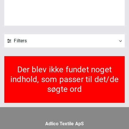
Filters
Der blev ikke fundet noget
indhold, som passer til det/de
søgte ord
Adlico Textile ApS