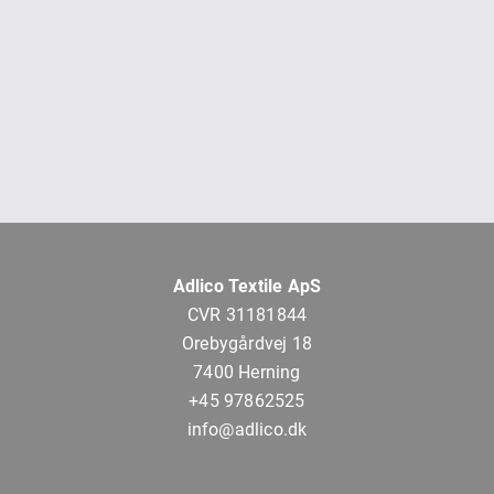
Adlico Textile ApS
CVR 31181844
Orebygårdvej 18
7400 Herning
+45 97862525
info@adlico.dk