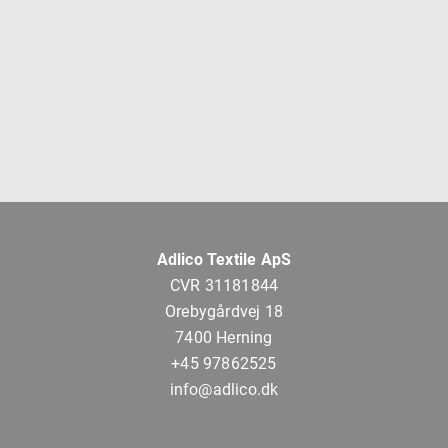
Adlico Textile ApS
CVR 31181844
Orebygårdvej 18
7400 Herning
+45 97862525
info@adlico.dk