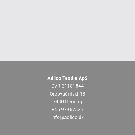
Adlico Textile ApS
CVR 31181844
Orebygårdvej 18
7400 Herning
+45 97862525
info@adlico.dk