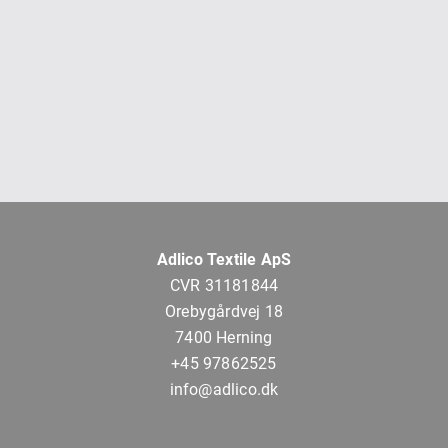
Adlico Textile ApS
CVR 31181844
Orebygårdvej 18
7400 Herning
+45 97862525
info@adlico.dk