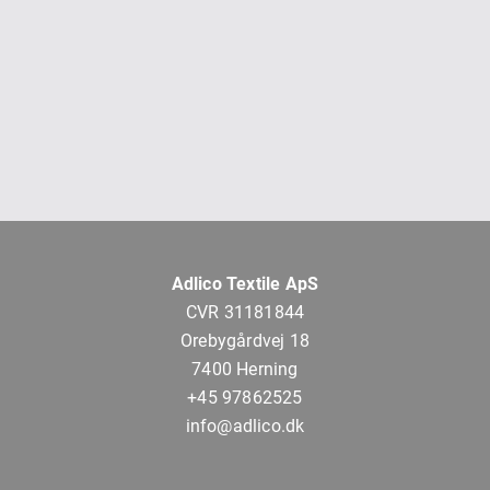
Adlico Textile ApS
CVR 31181844
Orebygårdvej 18
7400 Herning
+45 97862525
info@adlico.dk