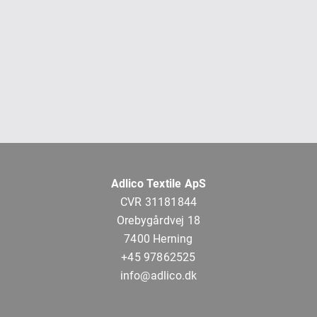
Adlico Textile ApS
CVR 31181844
Orebygårdvej 18
7400 Herning
+45 97862525
info@adlico.dk