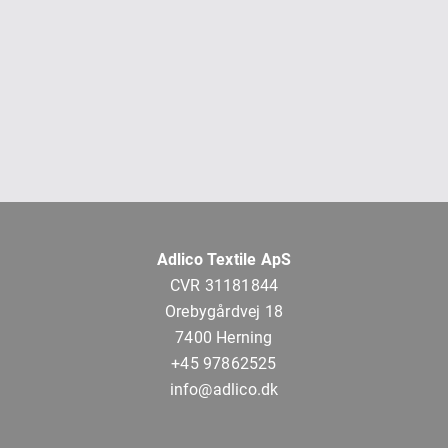
Adlico Textile ApS
CVR 31181844
Orebygårdvej 18
7400 Herning
+45 97862525
info@adlico.dk