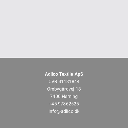
Adlico Textile ApS
CVR 31181844
Orebygårdvej 18
7400 Herning
+45 97862525
info@adlico.dk