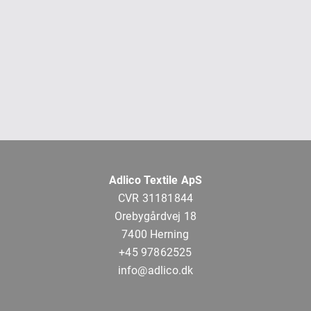
Adlico Textile ApS
CVR 31181844
Orebygårdvej 18
7400 Herning
+45 97862525
info@adlico.dk