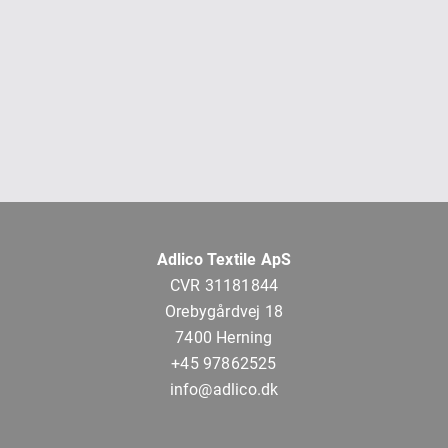
Adlico Textile ApS
CVR 31181844
Orebygårdvej 18
7400 Herning
+45 97862525
info@adlico.dk