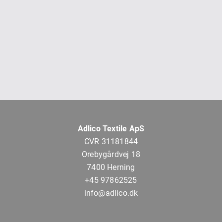
Adlico Textile ApS
CVR 31181844
Orebygårdvej 18
7400 Herning
+45 97862525
info@adlico.dk