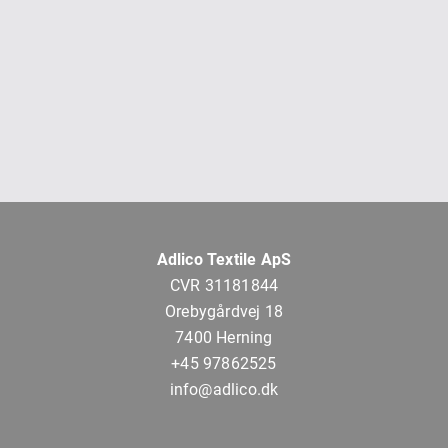
Adlico Textile ApS
CVR 31181844
Orebygårdvej 18
7400 Herning
+45 97862525
info@adlico.dk