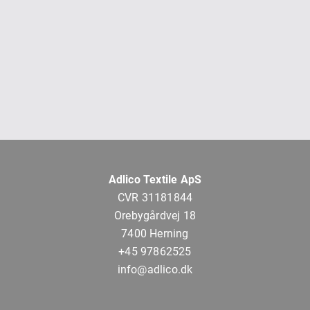
Adlico Textile ApS
CVR 31181844
Orebygårdvej 18
7400 Herning
+45 97862525
info@adlico.dk