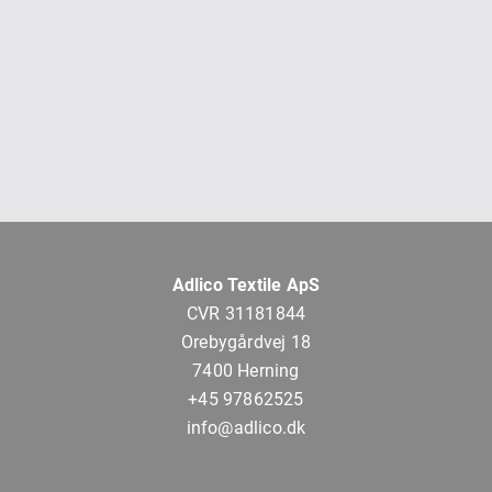
Adlico Textile ApS
CVR 31181844
Orebygårdvej 18
7400 Herning
+45 97862525
info@adlico.dk