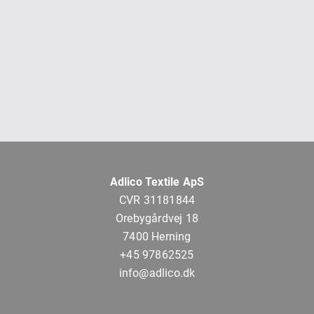
Adlico Textile ApS
CVR 31181844
Orebygårdvej 18
7400 Herning
+45 97862525
info@adlico.dk