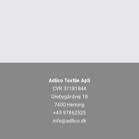
Adlico Textile ApS
CVR 31181844
Orebygårdvej 18
7400 Herning
+45 97862525
info@adlico.dk