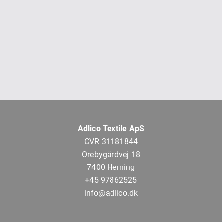
Adlico Textile ApS
CVR 31181844
Orebygårdvej 18
7400 Herning
+45 97862525
info@adlico.dk