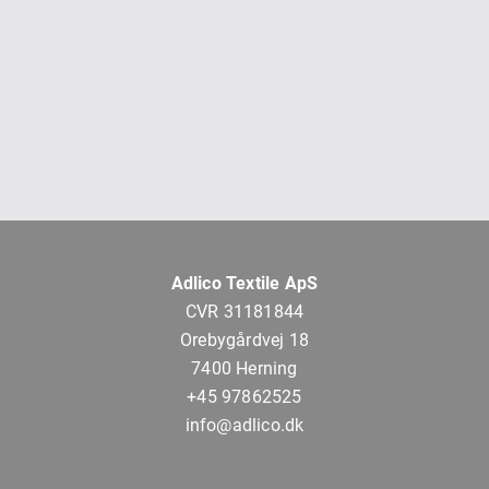
Adlico Textile ApS
CVR 31181844
Orebygårdvej 18
7400 Herning
+45 97862525
info@adlico.dk