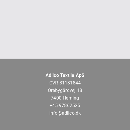
Adlico Textile ApS
CVR 31181844
Orebygårdvej 18
7400 Herning
+45 97862525
info@adlico.dk