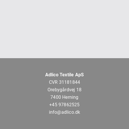
Adlico Textile ApS
CVR 31181844
Orebygårdvej 18
7400 Herning
+45 97862525
info@adlico.dk