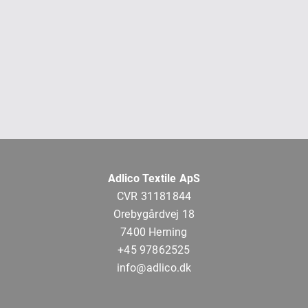
Adlico Textile ApS
CVR 31181844
Orebygårdvej 18
7400 Herning
+45 97862525
info@adlico.dk