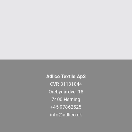
Adlico Textile ApS
CVR 31181844
Orebygårdvej 18
7400 Herning
+45 97862525
info@adlico.dk