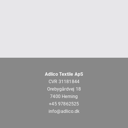
Adlico Textile ApS
CVR 31181844
Orebygårdvej 18
7400 Herning
+45 97862525
info@adlico.dk